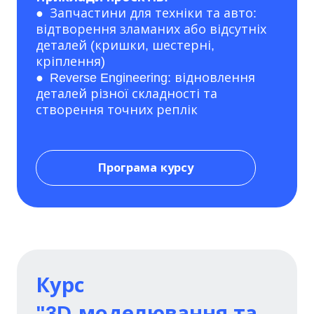
● Запчастини для техніки та авто:
відтворення зламаних або відсутніх
деталей (кришки, шестерні,
кріплення)
● Reverse Engineering: відновлення
деталей різної складності та
створення точних реплік
Програма курсу
Курс
"3D-моделювання та