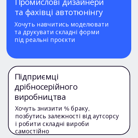
Промислові дизайнери
та фахівці автотюнінгу
Хочуть навчитись моделювати
та друкувати складні форми
під реальні проєкти
Підприємці
дрібносерійного
виробництва
Хочуть знизити % браку,
позбутись залежності від аутсорсу
і робити складні вироби
самостійно