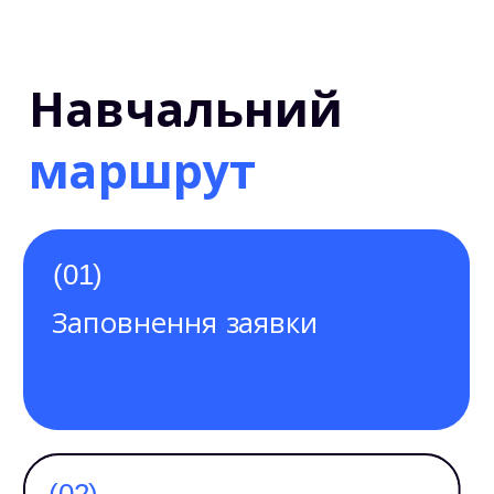
(0
Навчальний
1)
маршрут
(01)
Заповнення заявки
(02)