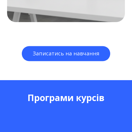
Записатись на навчання
Програми курсів