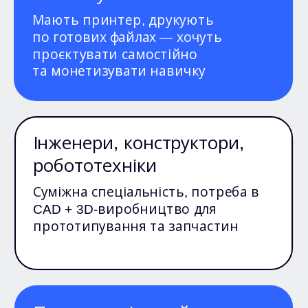
Мають принтер, друкують
по готових файлах — хочуть
проєктувати самостійно
та монетизувати навичку
Інженери, конструктори,
робототехніки
Суміжна спеціальність, потреба в
CAD + 3D-виробництво для
прототипування та запчастин