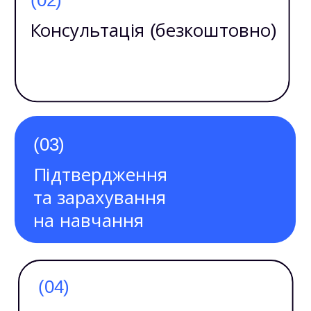
Консультація (безкоштовно)
(03)
Підтвердження
та зарахування
на навчання
(04)