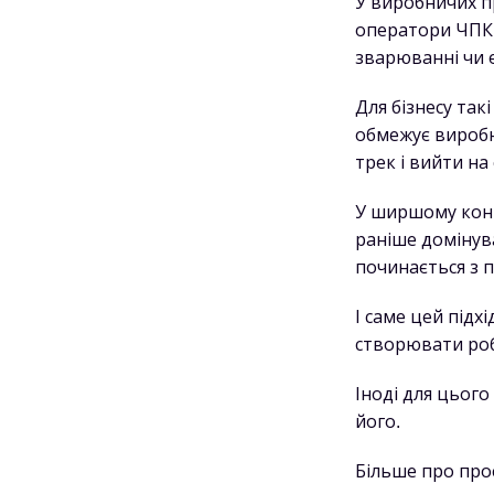
У виробничих п
оператори ЧПК 
зварюванні чи е
Для бізнесу так
обмежує виробн
трек і вийти на
У ширшому конт
раніше домінува
починається з п
І саме цей під
створювати робо
Іноді для цьог
його.
Більше про пр