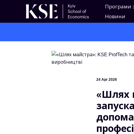
Програми 
Новини
24 Apr 2026
«Шлях м
запуск
допома
професі