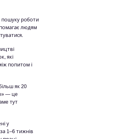
з пошуку роботи
опомагає людям
штуватися.
ництві
к, які
між попитом і
більш як 20
о» — це
аме тут
ні у
за 1–6 тижнів