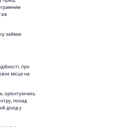
 праці.
рограмним
таж
су займає
дібності, про
своє місце на
и, орієнтуючись
ентру, понад
ій дохід у