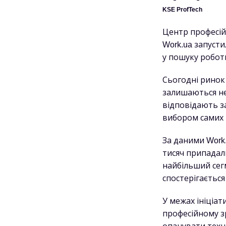
KSE ProfTech
Центр професій
Work.ua запуст
у пошуку робот
Сьогодні ринок 
залишаються не
відповідають з
вибором самих 
За даними Work.
тисяч припадал
найбільший сег
спостерігаєтьс
У межах ініціат
професійному з