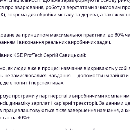
ічні спеціальності, що вже зараз формують основу ринку
ся про зварювання, роботу з верстатами з числовим п
К), зокрема для обробки металу та дерева, а також мон
оване за принципом максимальної практики: до 80% ча
нанням і виконання реальних виробничих задач.
івник KSE ProfTech Сергій Савицький:
о, як люди вже в процесі навчання відкривають у собі з
ть не замислювалися. Завдання — допомогти їм зайняти 
, де є попит і перспектива».
ормує програми у партнерстві з виробничими компаніям
нсії, динаміку зарплат і кар’єрні траєкторії. За даними ц
в працевлаштовуються після завершення навчання, а їхн
стає на 40%+.