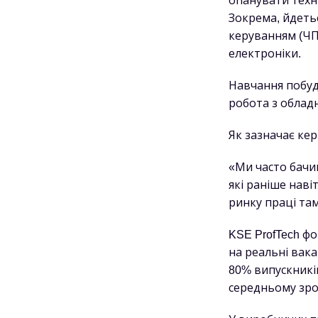
опанувати техн
Зокрема, йдеть
керуванням (ЧП
електроніки.
Навчання побуд
робота з облад
Як зазначає кер
«Ми часто бачим
які раніше наві
ринку праці там
KSE ProfTech ф
на реальні вака
80% випускникі
середньому зро