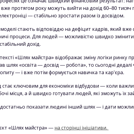
рофесіях це означає швидкий фінансовий результат: на
вже протягом року можуть вийти на дохід 60–80 тисяч г
лектроніці — стабільно зростати разом із досвідом.
і моделі стають відповіддю на дефіцит кадрів, який вже 
ичі процеси. Для людей — можливістю швидко змінити
 стабільний дохід.
ексті «Шлях майстра» відображає зміну логіки ринку пр
в шлях «освіта — досвід — робота», то сьогодні дедалі 
опиту — і вже потім формується навичка та кар’єра.
хід стає ключовим для економіки відбудови — коли важл
чі місця, а й швидко готувати людей, які зможуть їх за
о достатньо показати людині інший шлях — і дати можли
оєкт «Шлях майстра» —
на сторінці ініціативи.