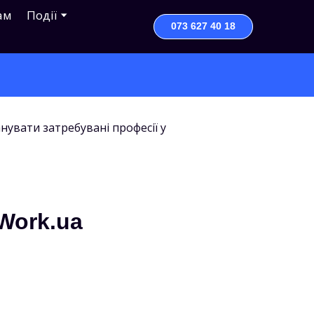
ам
Події
073 627 40 18
Work.ua