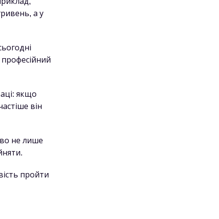
приклад,
ривень, а у
сьогодні
 професійний
аці: якщо
частіше він
иво не лише
йняти.
вість пройти