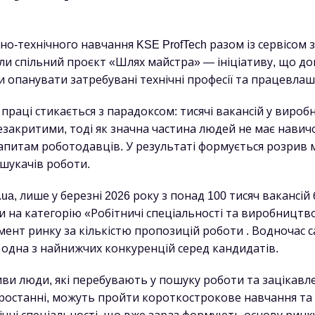
но-технічного навчання KSE ProfTech разом із сервісом 
или спільний проєкт «Шлях майстра» — ініціативу, що д
и опанувати затребувані технічні професії та працевла
праці стикається з парадоксом: тисячі вакансій у вироб
закритими, тоді як значна частина людей не має навичо
апитам роботодавців. У результаті формується розрив 
шукачів роботи.
ua, лише у березні 2026 року з понад 100 тисяч вакансій 
и на категорію «Робітничі спеціальності та виробництв
мент ринку за кількістю пропозицій роботи . Водночас с
я одна з найнижчих конкуренцій серед кандидатів.
иви люди, які перебувають у пошуку роботи та зацікавле
ростанні, можуть пройти короткострокове навчання та 