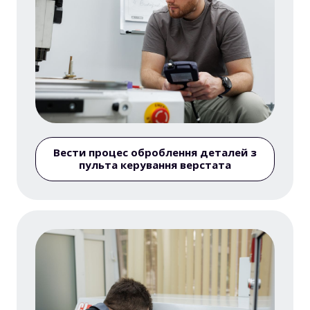
Вести процес оброблення деталей з
пульта керування верстата