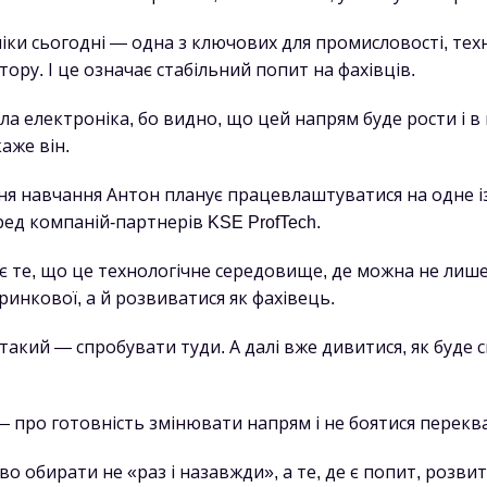
ки сьогодні — одна з ключових для промисловості, техн
ору. І це означає стабільний попит на фахівців.
а електроніка, бо видно, що цей напрям буде рости і в
каже він.
ня навчання Антон планує працевлаштуватися на одне із
ред компаній-партнерів KSE ProfTech.
 те, що це технологічне середовище, де можна не лиш
инкової, а й розвиватися як фахівець.
акий — спробувати туди. А далі вже дивитися, як буде с
— про готовність змінювати напрям і не боятися переквал
о обирати не «раз і назавжди», а те, де є попит, розви