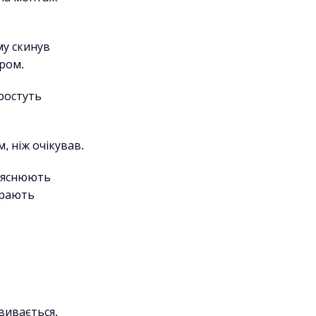
му скинув
ром.
ростуть
, ніж очікував.
Пояснюють
ирають
вивається.