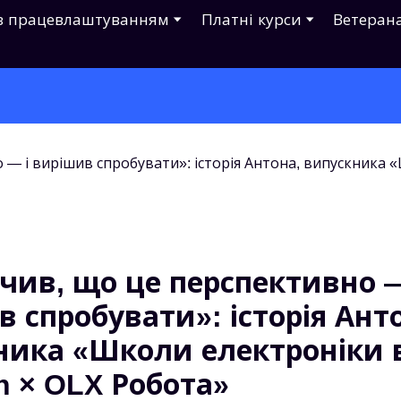
з працевлаштуванням
Платні курси
Ветеран
чив, що це перспективно —
 спробувати»: історія Ант
ника «Школи електроніки 
h × OLX Робота»