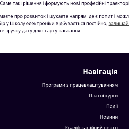
Саме такі рішення і формують нові професійні траєкторі
маєте про розвиток і шукаєте напрям, де є попит і мож
ір у Школу електроніки відбувається постійно,
залишайт
е зручну дату для старту навчання.
Навігація
Програми з працевлаштуванням
Платні курси
Події
Новини
Кваліфікаційний центр