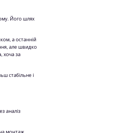
тому. Його шлях
ком, а останній
ння, але швидко
, хоча за
льш стабільне і
ез аналіз
в на монтаж