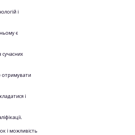
ологій і
 ньому є
 сучасних
е отримувати
кладатися і
іфікації.
ток і можливість