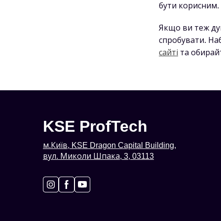
бути корисним. 
Якщо ви теж ду
спробувати. Наб
сайті
та обирайт
KSE ProfTech
м.Київ, KSE Dragon Capital Building,
вул. Миколи Шпака, 3, 03113