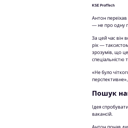
KSE ProfTech
Антон переїхав 
— не про одну 
За цей час він
рік — таксисто
зрозумів, що ц
спеціальністю т
«Не було чітког
перспективне»,
Пошук на
Ідея спробувати
вакансій.
Антон почав див