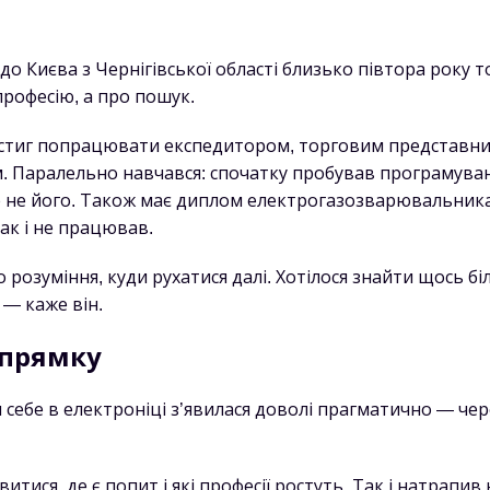
до Києва з Чернігівської області близько півтора року 
професію, а про пошук.
 встиг попрацювати експедитором, торговим представни
м. Паралельно навчався: спочатку пробував програмува
е не його. Також має диплом електрогазозварювальника
ак і не працював.
о розуміння, куди рухатися далі. Хотілося знайти щось бі
 — каже він.
прямку
 себе в електроніці з’явилася доволі прагматично — чер
итися, де є попит і які професії ростуть. Так і натрапи