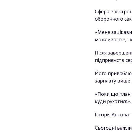
Сфера електроні
оборонного сект
«Мене зацікавил
можливості», - 
Після завершен
підприємств се
Його приваблює
зарплату вище р
«Поки що план т
куди рухатися».
Історія Антона 
Сьогодні важлив