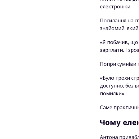
електроніки.
Посилання на сп
знайомий, який
«Я побачив, що
зарплати. І зро
Попри сумніви 
«Було трохи ст
доступно, без 
помилки».
Саме практичніс
Чому еле
Антона привабл