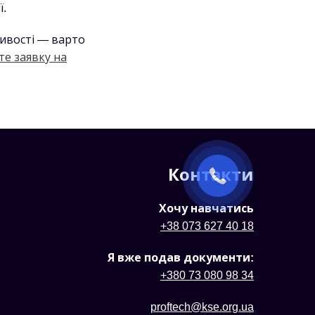
ї.
ливості — варто
е заявку на
Контакти
Хочу навчатись
+38 073 627 40 18
Я вже подав документи:
+380 73 080 98 34
proftech@kse.org.ua