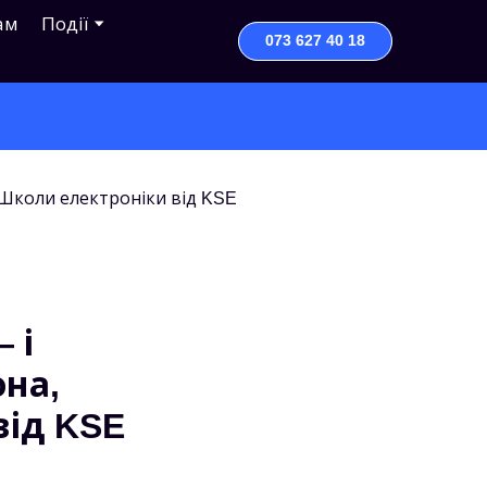
ам
Події
073 627 40 18
 і
она,
від KSE