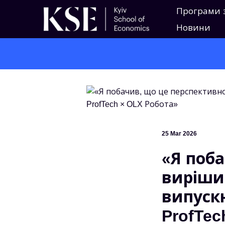
Програми 
Новини
25 Mar 2026
«Я поба
вирішив
випуск
ProfTec