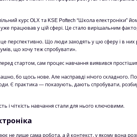
ільний курс OLX та KSE Poftech “Школа електроніки” йо
 уже працював у цій сфері. Це стало вирішальним факто
 це перспективно. Що люди заходять у цю сферу і в них 
зумів, що хочу теж спробувати».
перед стартом, сам процес навчання виявився простішим
рашно, бо щось нове. Але насправді нічого складного. 
води. Є практика — показують, дають спробувати, розб
ть і чіткість навчання стали для нього ключовими.
ктроніка
ює не лише сама робота, а й контекст, у якому вона роз