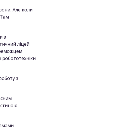
рони. Але коли
 Там
и з
тичний ліцей
ереможцем
ї робототехніки
роботу з
асним
астиною
рямами —