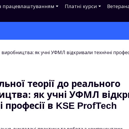
з працевлаштуванням
Платні курси
Ветеран
льної теорії до реального
ицтва: як учні УФМЛ відк
і професії в KSE ProfTech