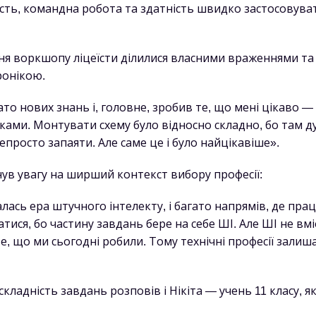
ість, командна робота та здатність швидко застосовува
ня воркшопу ліцеїсти ділилися власними враженнями та
ронікою.
то нових знань і, головне, зробив те, що мені цікаво —
ами. Монтувати схему було відносно складно, бо там д
 непросто запаяти. Але саме це і було найцікавіше».
нув увагу на ширший контекст вибору професії:
лась ера штучного інтелекту, і багато напрямів, де пра
ися, бо частину завдань бере на себе ШІ. Але ШІ не вміє
е, що ми сьогодні робили. Тому технічні професії зали
кладність завдань розповів і Нікіта — учень 11 класу, я