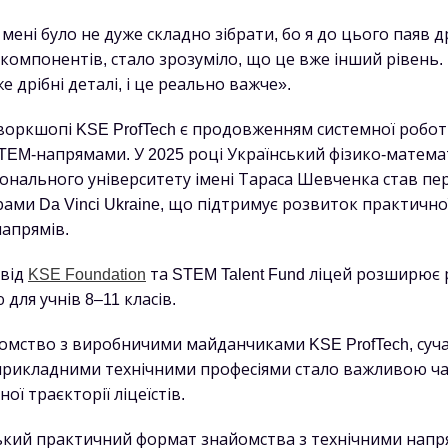
мені було не дуже складно зібрати, бо я до цього паяв д
компонентів, стало зрозуміло, що це вже інший рівень.
е дрібні деталі, і це реально важче».
 воркшопі KSE ProfTech є продовженням системної робот
EM-напрямами. У 2025 році Український фізико-матема
іонального університету імені Тараса Шевченка став п
рами Da Vinci Ukraine, що підтримує розвиток практично
напрямів.
 від
KSE Foundation
та STEM Talent Fund ліцей розширює 
для учнів 8–11 класів.
омство з виробничими майданчиками KSE ProfTech, суч
прикладними технічними професіями стало важливою ч
ої траєкторії ліцеїстів.
ький практичний формат знайомства з технічними нап