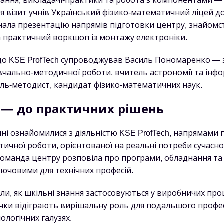
ання, викладачі-практики та робота з компонентами —
я візит учнів Український фізико-математичний ліцей до
ала презентацію напрямів підготовки центру, знайомс
 практичний воркшоп із монтажу електроніки.
в до KSE ProfTech супроводжував Василь Пономаренко — 
вчально-методичної роботи, вчитель астрономії та інф
тель-методист, кандидат фізико-математичних наук.
ї — до практичних рішень
учні ознайомилися з діяльністю KSE ProfTech, напрямами 
ичної роботи, орієнтованої на реальні потреби сучасно
оманда центру розповіла про програми, обладнання та 
ключовими для технічних професій.
ли, як шкільні знання застосовуються у виробничих проц
чки відіграють вирішальну роль для подальшого профе
ологічних галузях.