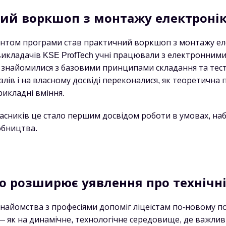
ий воркшоп з монтажу електроні
том програми став практичний воркшоп з монтажу еле
икладачів KSE ProfTech учні працювали з електронним
знайомилися з базовими принципами складання та тес
лів і на власному досвіді переконалися, як теоретична 
рикладні вміння.
часників це стало першим досвідом роботи в умовах, на
обництва.
о розширює уявлення про технічні
найомства з професіями допоміг ліцеїстам по-новому п
— як на динамічне, технологічне середовище, де важлив