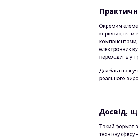
Практичн
Окремим елемен
керівництвом в
компонентами, 
електронних вуз
переходить у п
Для багатьох у
реального вир
Досвід, щ
Такий формат з
технічну сферу 