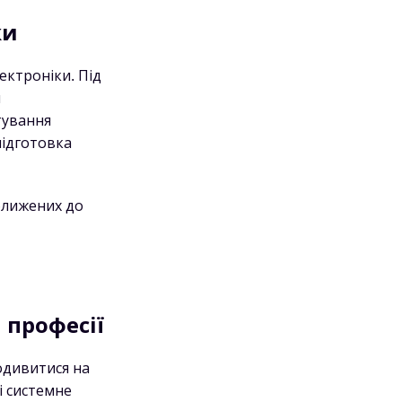
ки
ктроніки. Під
и
тування
підготовка
ближених до
 професії
одивитися на
і системне