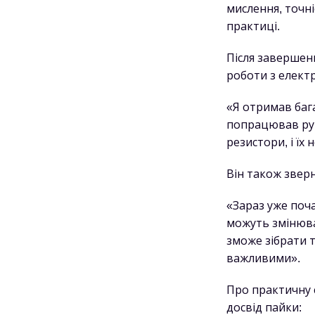
мислення, точн
практиці.
Після завершен
роботи з елект
«Я отримав бага
попрацював рук
резистори, і їх
Він також звер
«Зараз уже поча
можуть змінюват
зможе зібрати т
важливими».
Про практичну с
досвід пайки: