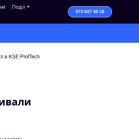
ам
Події
073 627 40 18
ривали