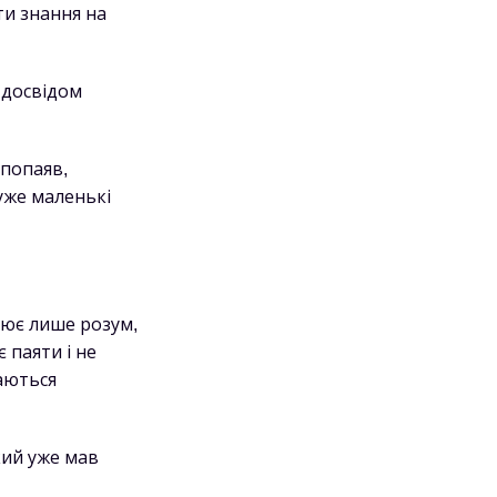
ти знання на
 досвідом
 попаяв,
уже маленькі
цює лише розум,
 паяти і не
шаються
кий уже мав