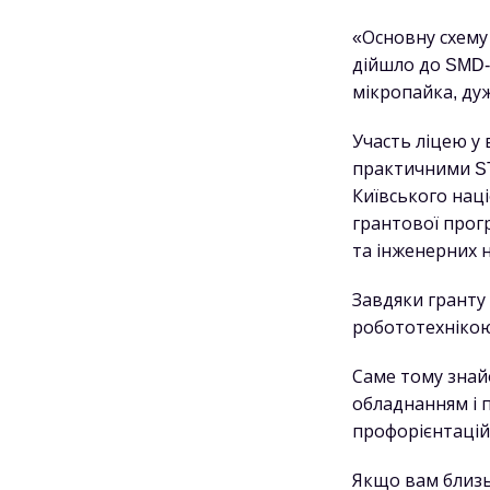
«Основну схему 
дійшло до SMD-
мікропайка, дуж
Участь ліцею у
практичними ST
Київського нац
грантової прог
та інженерних 
Завдяки гранту
робототехнікою 
Саме тому знай
обладнанням і 
профорієнтаційн
Якщо вам близ