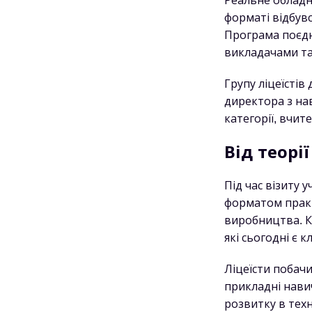
Реальне обладн
форматі відбувс
Програма поєдн
викладачами та
Групу ліцеїсті
директора з на
категорії, вчи
Від теорі
Під час візиту 
форматом практ
виробництва. К
які сьогодні є 
Ліцеїсти побачи
прикладні нави
розвитку в техн