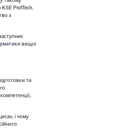
 у такому
 KSE ProfTech.
тво з
заступник
орматики вищої
підготовки та
го
компетенції,
есах, і чому
сійного