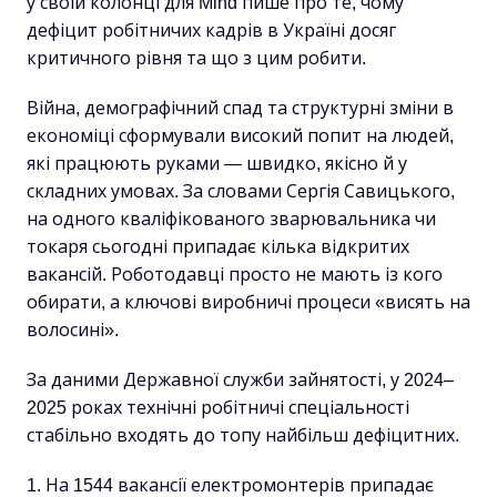
у своїй колонці для Mind пише про те, чому
дефіцит робітничих кадрів в Україні досяг
критичного рівня та що з цим робити.
Війна, демографічний спад та структурні зміни в
економіці сформували високий попит на людей,
які працюють руками — швидко, якісно й у
складних умовах. За словами Сергія Савицького,
на одного кваліфікованого зварювальника чи
токаря сьогодні припадає кілька відкритих
вакансій. Роботодавці просто не мають із кого
обирати, а ключові виробничі процеси «висять на
волосині».
За даними Державної служби зайнятості, у 2024–
2025 роках технічні робітничі спеціальності
стабільно входять до топу найбільш дефіцитних.
На 1544 вакансії електромонтерів припадає