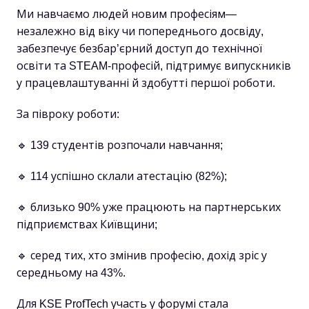
Ми навчаємо людей новим професіям—
незалежно від віку чи попереднього досвіду,
забезпечує безбар’єрний доступ до технічної
освіти та STEAM-професій, підтримує випускників
у працевлаштуванні й здобутті першої роботи.
За півроку роботи:
🔹 139 студентів розпочали навчання;
🔹 114 успішно склали атестацію (82%);
🔹 близько 90% уже працюють на партнерських
підприємствах Київщини;
🔹 серед тих, хто змінив професію, дохід зріс у
середньому на 43%.
Для KSE ProfTech участь у форумі стала