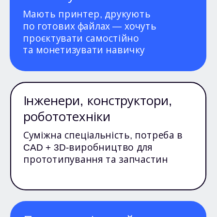
Мають принтер, друкують
по готових файлах — хочуть
проєктувати самостійно
та монетизувати навичку
Інженери, конструктори,
робототехніки
Суміжна спеціальність, потреба в
CAD + 3D-виробництво для
прототипування та запчастин