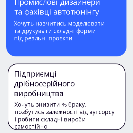
Промислові дизайнери
та фахівці автотюнінгу
Хочуть навчитись моделювати
та друкувати складні форми
під реальні проєкти
Підприємці
дрібносерійного
виробництва
Хочуть знизити % браку,
позбутись залежності від аутсорсу
і робити складні вироби
самостійно