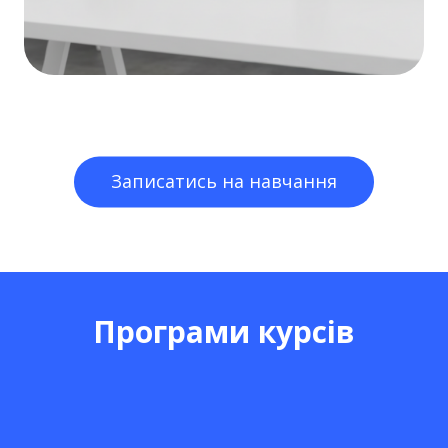
Записатись на навчання
Програми курсів