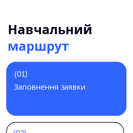
(0
Навчальний
1)
маршрут
(01)
Заповнення заявки
(02)