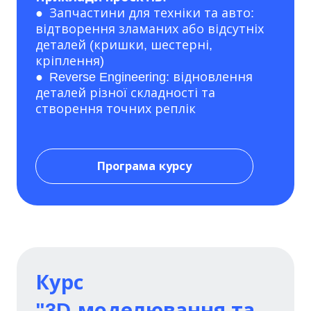
● Запчастини для техніки та авто:
відтворення зламаних або відсутніх
деталей (кришки, шестерні,
кріплення)
● Reverse Engineering: відновлення
деталей різної складності та
створення точних реплік
Програма курсу
Курс
"3D-моделювання та