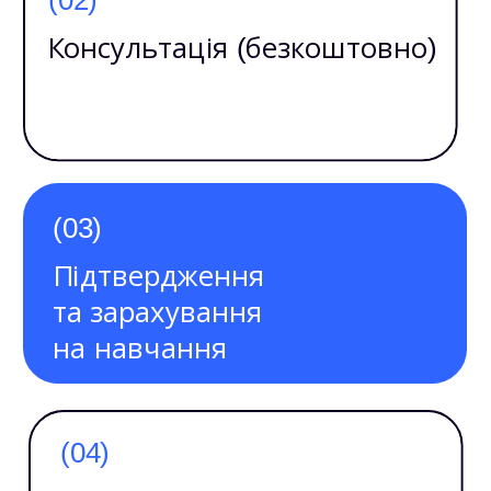
Консультація (безкоштовно)
(03)
Підтвердження
та зарахування
на навчання
(04)